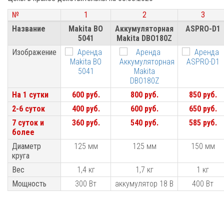
№
№
1
2
3
№
1
2
3
Название
Название
Makita BO
Аккумуляторная
ASPRO-D1
5041
Makita DBO180Z
Изображение
Изображение
На 1 сутки
На 1 сутки
600 руб.
800 руб.
850 руб.
2-6 суток
2-6 суток
400 руб.
600 руб.
650 руб.
7 суток и
7 суток и
360 руб.
540 руб.
585 руб.
более
более
Диаметр
Диаметр
125 мм
125 мм
150 мм
круга
круга
Вес
Вес
1,4 кг
1,7 кг
1 кг
Мощность
Мощность
300 Вт
аккумулятор 18 В
400 Вт