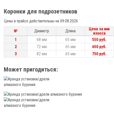
Коронки для подрозетников
Цены в прайсе действительны на 09.08.2026
Цена за мм
№
№
Диаметр
Длина
износа
№
Диаметр
Длина
Цена за мм
1
1
68 мм
65 мм
550 руб.
износа
2
2
72 мм
65 мм
650 руб.
3
3
82 мм
65 мм
750 руб.
Может пригодиться: