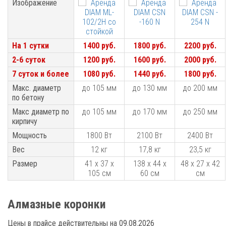
Изображение
Изображение
На 1 сутки
На 1 сутки
1400 руб.
1800 руб.
2200 руб.
2-6 суток
2-6 суток
1200 руб.
1600 руб.
2000 руб.
7 суток и более
7 суток и более
1080 руб.
1440 руб.
1800 руб.
Макс. диаметр
Макс. диаметр
до 105 мм
до 130 мм
до 200 мм
по бетону
по бетону
Макс диаметр по
Макс диаметр по
до 105 мм
до 170 мм
до 250 мм
кирпичу
кирпичу
Мощность
Мощность
1800 Вт
2100 Вт
2400 Вт
Вес
Вес
12 кг
17,8 кг
23,5 кг
Размер
Размер
41 х 37 х
138 х 44 х
48 х 27 х 42
105 см
60 см
см
Алмазные коронки
Цены в прайсе действительны на 09.08.2026