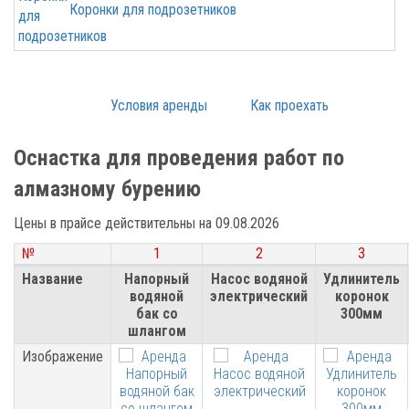
Коронки для подрозетников
Условия аренды
Как проехать
Оснастка для проведения работ по
алмазному бурению
Цены в прайсе действительны на 09.08.2026
№
№
1
2
3
№
1
2
3
Название
Название
Напорный
Насос водяной
Удлинитель
водяной
электрический
коронок
бак со
300мм
шлангом
Изображение
Изображение