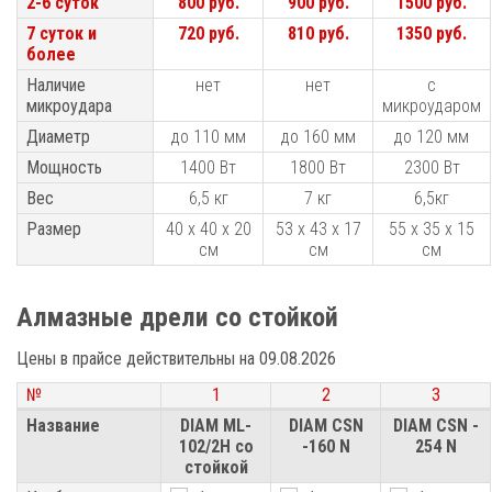
2-6 суток
2-6 суток
800 руб.
900 руб.
1500 руб.
7 суток и
7 суток и
720 руб.
810 руб.
1350 руб.
более
более
Наличие
Наличие
нет
нет
с
микроудара
микроудара
микроударом
Диаметр
Диаметр
до 110 мм
до 160 мм
до 120 мм
Мощность
Мощность
1400 Вт
1800 Вт
2300 Вт
Вес
Вес
6,5 кг
7 кг
6,5кг
Размер
Размер
40 х 40 х 20
53 х 43 х 17
55 х 35 х 15
см
см
см
Алмазные дрели со стойкой
Цены в прайсе действительны на 09.08.2026
№
№
1
2
3
№
1
2
3
Название
Название
DIAM ML-
DIAM CSN
DIAM CSN -
102/2H со
-160 N
254 N
стойкой