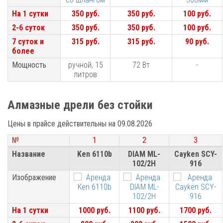
На 1 сутки
На 1 сутки
350 руб.
350 руб.
100 руб.
2-6 суток
2-6 суток
350 руб.
350 руб.
100 руб.
7 суток и
7 суток и
315 руб.
315 руб.
90 руб.
более
более
Мощность
Мощность
ручной, 15
72 Вт
-
литров
Алмазные дрели без стойки
Цены в прайсе действительны на 09.08.2026
№
№
1
2
3
№
1
2
3
Название
Название
Ken 6110b
DIAM ML-
Cayken SCY-
102/2H
916
Изображение
Изображение
На 1 сутки
На 1 сутки
1000 руб.
1100 руб.
1700 руб.