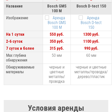
№
1
2
Название
Название
Bosch GMS
Bosch D-tect 150
100 M
Изображение
Изображение
На 1 сутки
На 1 сутки
550 руб.
1300 руб.
2-6 суток
2-6 суток
350 руб.
1100 руб.
7 суток и более
7 суток и более
315 руб.
990 руб.
Мах глубина
Мах глубина
50 мм
60 мм
обнаружения
обнаружения
Обнаруживаемые
Обнаруживаемые
черные и
черные и цветные
материалы
материалы
цветные
металлы/проводка/
металлы/
дерево/пластик
проводка
Условия аренды